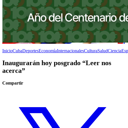
Inicio
Cuba
Deportes
Economía
Internacionales
Cultura
Salud
Ciencia
Esp
Inaugurarán hoy posgrado “Leer nos
acerca”
Compartir