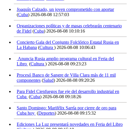
Joaquín Calzado, un joven comprometido con aportar
(
Cuba
)
2026-08-08 12:57:03
Organizaciones políticas y de masas celebrarán centenario
de Fidel
(
Cuba
)
2026-08-08 10:10:16
Concierto Gala del Conjunto Folclórico Estatal Rusia en
La Habana
(
Cultura
)
2026-08-08 10:06:43
Anuncia Rusia amplio programa cultural en Feria del
Libro
(
Cultura
)
2026-08-08 09:23:23
Procesó Banco de Sangre de Villa Clara más de 11 mil
componentes
(
Salud
)
2026-08-08 09:20:26
Para Fidel Cienfuegos fue eje del desarrollo industrial en
Cuba
(
Cuba
)
2026-08-08 09:18:26
Santo Domingo: Marifélix Sarría por cierre de oro para
Cuba hoy
(
Deportes
)
2026-08-08 09:15:32
Ediciones La Luz presentará novedades en Feria del Libro