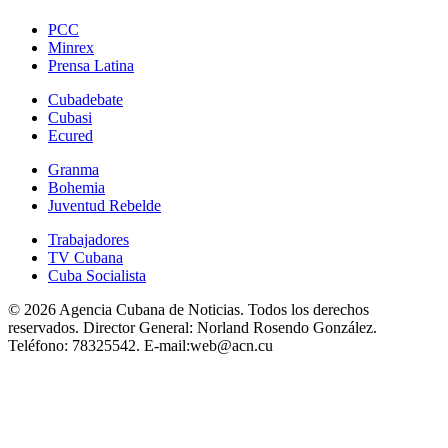
PCC
Minrex
Prensa Latina
Cubadebate
Cubasi
Ecured
Granma
Bohemia
Juventud Rebelde
Trabajadores
TV Cubana
Cuba Socialista
© 2026 Agencia Cubana de Noticias. Todos los derechos
reservados.
Director General:
Norland Rosendo González.
Teléfono:
78325542.
E-mail:
web@acn.cu