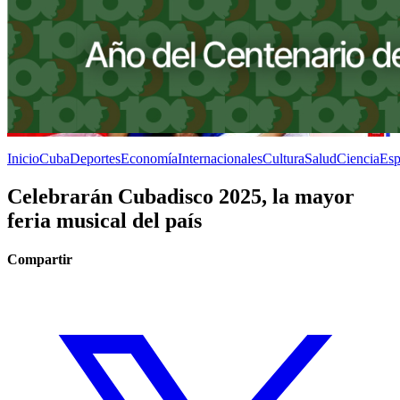
Inicio
Cuba
Deportes
Economía
Internacionales
Cultura
Salud
Ciencia
Esp
Celebrarán Cubadisco 2025, la mayor
feria musical del país
Compartir