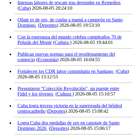
Intensas labores de rescate tras derrumbe en Remedios
(
Cuba
)
2026-08-05 20:24:10
Oñate es de oro, de cuidar a mamá a campeón en Santo
Domingo
(
Deportes
)
2026-08-05 19:53:10
Con la esperanza del mundo celebra cumpleaños 70 de
Pelusín del Monte
(
Cultura
)
2026-08-05 19:44:01
Publican nuevas normas para el reordenamiento del
comercio
(
Economía
)
2026-08-05 16:04:55
Fortalecen los CDR labor comunitaria en Santiago
(
Cuba
)
2026-08-05 15:12:53
Presentaron “Colección Revolución", un puente entre
Fidel y los jóvenes
(
Cultura
)
2026-08-05 15:10:57
Cuba logra tercera victoria en la superronda del béisbol
centrocaribeño
(
Deportes
)
2026-08-05 15:08:42
Logra Cuba dos medallas de oro en canotaje de Santo
Domingo 2026
(
Deportes
)
2026-08-05 15:06:17