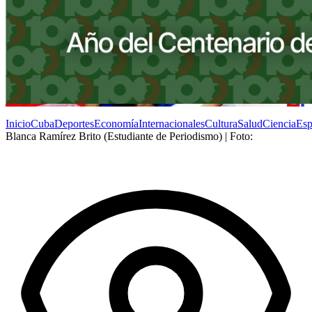
Inicio
Cuba
Deportes
Economía
Internacionales
Cultura
Salud
Ciencia
Esp
Blanca Ramírez Brito (Estudiante de Periodismo) | Foto: