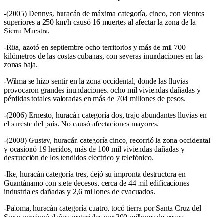
-(2005) Dennys, huracán de máxima categoría, cinco, con vientos
superiores a 250 km/h causó 16 muertes al afectar la zona de la
Sierra Maestra.
-Rita, azotó en septiembre ocho territorios y más de mil 700
kilómetros de las costas cubanas, con severas inundaciones en las
zonas baja.
-Wilma se hizo sentir en la zona occidental, donde las lluvias
provocaron grandes inundaciones, ocho mil viviendas dañadas y
pérdidas totales valoradas en más de 704 millones de pesos.
-(2006) Ernesto, huracán categoría dos, trajo abundantes lluvias en
el sureste del país. No causó afectaciones mayores.
-(2008) Gustav, huracán categoría cinco, recorrió la zona occidental
y ocasionó 19 heridos, más de 100 mil viviendas dañadas y
destrucción de los tendidos eléctrico y telefónico.
-Ike, huracán categoría tres, dejó su impronta destructora en
Guantánamo con siete decesos, cerca de 44 mil edificaciones
industriales dañadas y 2,6 millones de evacuados.
-Paloma, huracán categoría cuatro, tocó tierra por Santa Cruz del
Sur y ocasionó daños materiales por 300 millones de pesos.