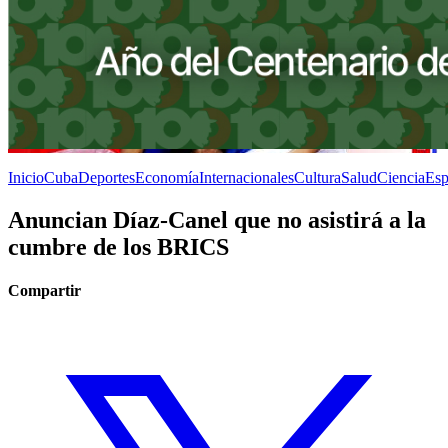
Inicio
Cuba
Deportes
Economía
Internacionales
Cultura
Salud
Ciencia
Esp
Anuncian Díaz-Canel que no asistirá a la
cumbre de los BRICS
Compartir